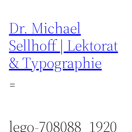
Zum
Inhalt
Dr. Michael
springen
Sellhoff | Lektorat
& Typographie
lego-708088_1920